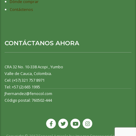
Dónde comprar
Contáctenos
CONTÁCTANOS AHORA
CRA 32 No. 10-338 Acopi , Yumbo
Valle de Cauca, Colombia.
Cel: (+57) 321 757 8971
Tel: +57 (2) 665 1995
Jhernandez@fenocol.com
Código postal: 760502-444
Copyright © 2017 Fenocol Agricola by:
Imagen Empresarial
todos los